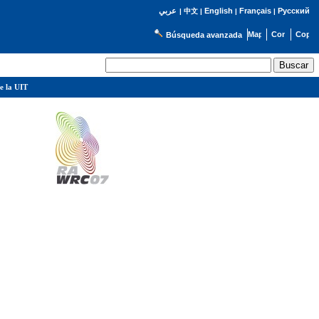
English
Français
Русский
عربي
|
中文
|
|
|
Búsqueda avanzada
e la UIT