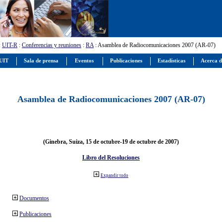
:
UIT-R
:
Conferencias y reuniones
:
RA
: Asamblea de Radiocomunicaciones 2007 (AR-07)
 UIT
Sala de prensa
Eventos
Publicaciones
Estadísticas
Acerca d
Asamblea de Radiocomunicaciones 2007 (AR-07)
(Ginebra, Suiza, 15 de octubre-19 de octubre de 2007)
Libro del Resoluciones
Expandir todo
Documentos
Publicaciones