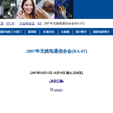
主页
:
ITU-R
； :
大会和会议
; :
RA
: 2007年无线电通信全会(RA-07)
国际电联三大部门
新闻室
各项活动
出版物
统计数字
国际电联简介
2007年无线电通信全会(RA-07)
(2007年10月15日-10月19日,瑞士,日内瓦)
«决议汇编»
全部展开