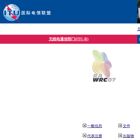
无线电通信部门(ITU-R)
一般信息
文件
代表注册
出版物