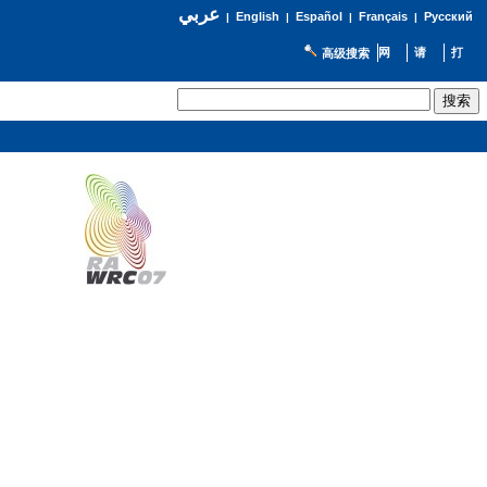
عربي
English
Español
Français
Русский
|
|
|
|
高级搜索