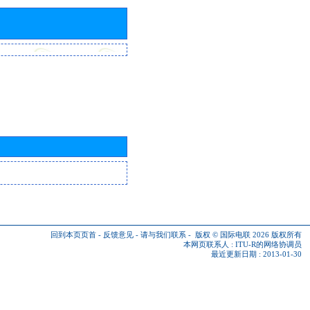
回到本页页首
-
反馈意见
-
请与我们联系
-
版权 © 国际电联 2026
版权所有
本网页联系人 :
ITU-R的网络协调员
最近更新日期 : 2013-01-30