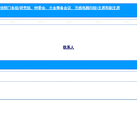
信部门各组(研究组、特委会、大会筹备会议、无线电顾问组)主席和副主席
联系人