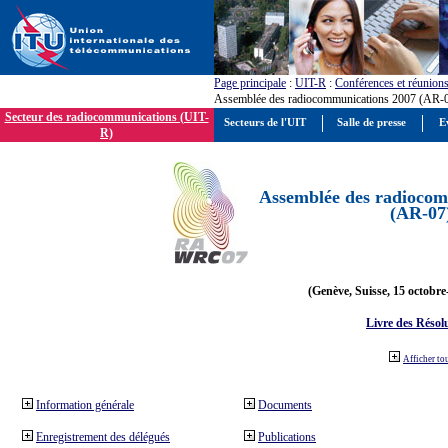
Page principale
:
UIT-R
:
Conférences et réunion
Assemblée des radiocommunications 2007 (AR-
Secteur des radiocommunications (UIT-
Secteurs de l'UIT
Salle de presse
E
R)
Assemblée des radiocom
(AR-07
(Genève, Suisse, 15 octobre
Livre des Résol
Afficher to
Information générale
Documents
Enregistrement des délégués
Publications