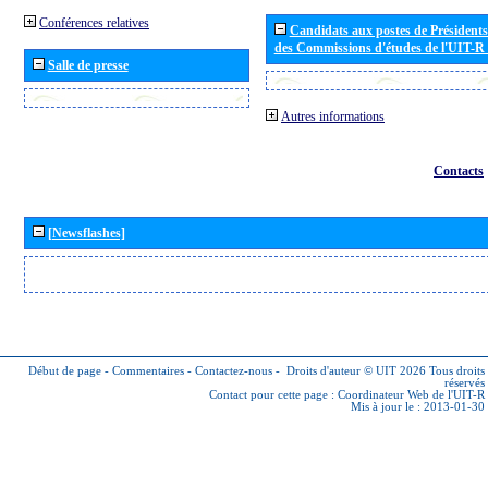
Conférences relatives
Candidats aux postes de Présidents 
des Commissions d'études de l'UIT-R
Salle de presse
Autres informations
Contacts
[Newsflashes]
Début de page
-
Commentaires
-
Contactez-nous
-
Droits d'auteur © UIT 2026
Tous droits
réservés
Contact pour cette page :
Coordinateur Web de l'UIT-R
Mis à jour le : 2013-01-30