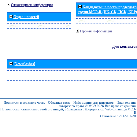
Относящиеся конференции
Кандидаты на посты председател
групп МСЭ-R (ИК, СК, ПСК, КГР)
Отдел новостей
Прочая информация
Для контакто
[Newsflashes]
Подняться в верхнюю часть
-
Обратная связь
-
Информация для контактов
-
Знак охраны
авторского права © МСЭ 2026
Все права сохранены
По вопросам, связанным с этой страницей, обращаться :
Координатор Web-страницы МСЭ-
R
Обновлено : 2013-01-30