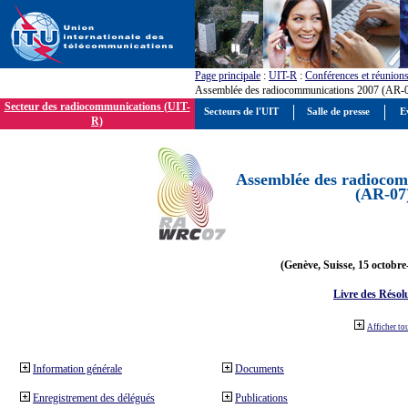
Page principale
:
UIT-R
:
Conférences et réunion
Assemblée des radiocommunications 2007 (AR-
Secteur des radiocommunications (UIT-
Secteurs de l'UIT
Salle de presse
E
R)
Assemblée des radiocom
(AR-07
(Genève, Suisse, 15 octobre
Livre des Résol
Afficher to
Information générale
Documents
Enregistrement des délégués
Publications