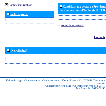
Conférences relatives
Candidats aux postes de Présidents 
des Commissions d'études de l'UIT-R
Salle de presse
Autres informations
Contacts
[Newsflashes]
Début de page
-
Commentaires
-
Contactez-nous
-
Droits d'auteur © UIT 2026
Tous droits
réservés
Contact pour cette page :
Coordinateur Web de l'UIT-R
Mis à jour le : 2013-01-30