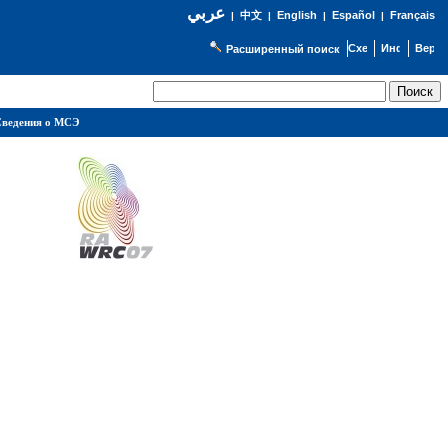
عربي
English
Español
Français
|
中文
|
|
|
Расширенный поиск
ведения о МСЭ