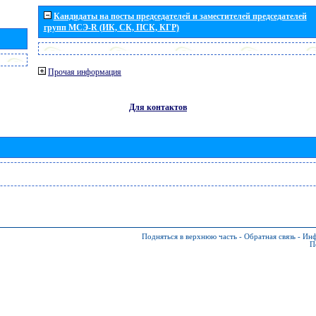
Кандидаты на посты председателей и заместителей председателей
групп МСЭ-R (ИК, СК, ПСК, КГР)
Прочая информация
Для контактов
Подняться в верхнюю часть
-
Обратная связь
-
Инф
П