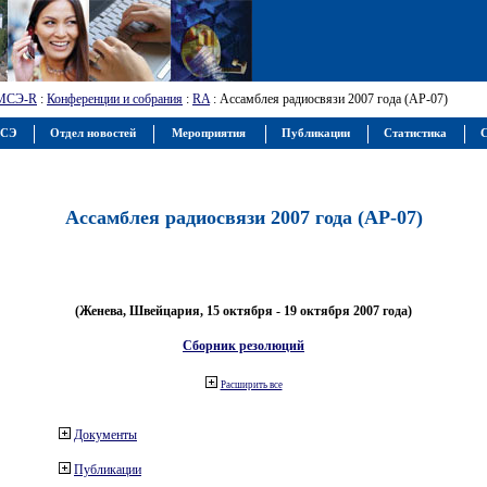
МСЭ-R
:
Конференции и собрания
:
RA
: Ассамблея радиосвязи 2007 года (АР-07)
МСЭ
Отдел новостей
Мероприятия
Публикации
Статистика
С
Ассамблея радиосвязи 2007 года (АР-07)
(Женева, Швейцария, 15 октября - 19 октября 2007 года)
Сборник резолюций
Расширить все
Документы
Публикации