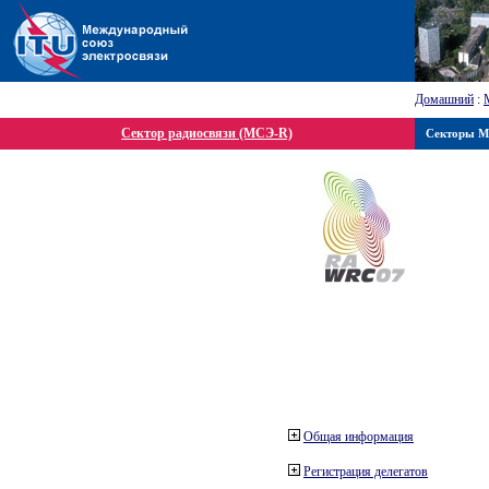
Домашний
:
Сектор радиосвязи (МСЭ-R)
Секторы 
Общая информация
Регистрация делегатов