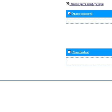
Относящиеся конференции
Отдел новостей
[Newsflashes]