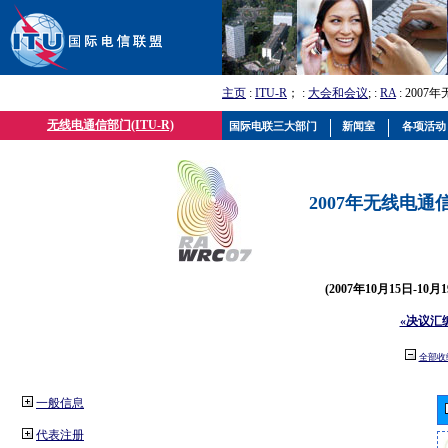
主页
:
ITU-R
； :
大会和会议
; :
RA
: 2007
无线电通信部门(ITU-R)
国际电联三大部门
新闻室
各项活动
2007年无线电通信
(2007年10月15日-10
«决议汇
全部收
一般信息
代表注册