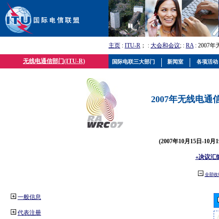
主页
:
ITU-R
； :
大会和会议
; :
RA
: 2007
无线电通信部门(ITU-R)
国际电联三大部门
新闻室
各项活动
2007年无线电通信
(2007年10月15日-10
«决议汇
全部收
一般信息
代表注册