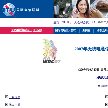
主页
:
ITU-R
； :
大会和会议
; :
RA
: 2007
无线电通信部门(ITU-R)
国际电联三大部门
新闻室
各项活动
2007年无线电通信
(2007年10月15日-10
«决议汇
全部收
一般信息
代表注册