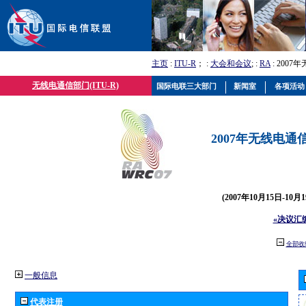
主页
:
ITU-R
； :
大会和会议
; :
RA
: 2007
无线电通信部门(ITU-R)
国际电联三大部门
新闻室
各项活动
2007年无线电通信
(2007年10月15日-10
«决议汇
全部收
一般信息
代表注册