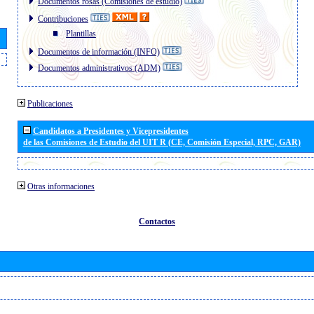
Documentos rosas (Comisiones de estudio)
Contribuciones
Plantillas
Documentos de información (INFO)
Documentos administrativos (ADM)
Publicaciones
Candidatos a Presidentes y Vicepresidentes
de las Comisiones de Estudio del UIT R (CE, Comisión Especial, RPC, GAR)
Otras informaciones
Contactos