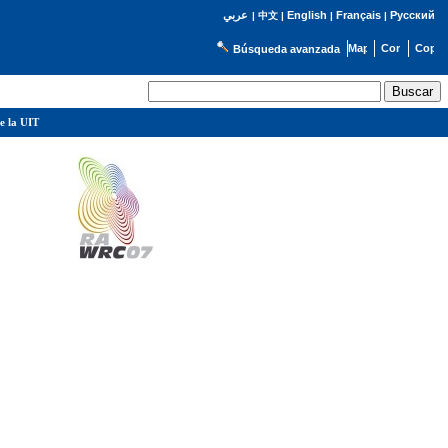
English
Français
Русский
عربي
|
中文
|
|
|
Búsqueda avanzada
e la UIT