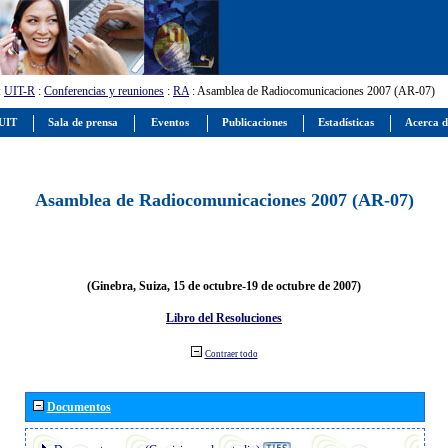
:
UIT-R
:
Conferencias y reuniones
:
RA
: Asamblea de Radiocomunicaciones 2007 (AR-07)
 UIT
Sala de prensa
Eventos
Publicaciones
Estadísticas
Acerca d
Asamblea de Radiocomunicaciones 2007 (AR-07)
(Ginebra, Suiza, 15 de octubre-19 de octubre de 2007)
Libro del Resoluciones
Contraer todo
Documentos