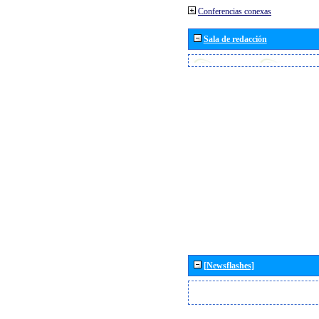
Conferencias conexas
Sala de redacción
[Newsflashes]