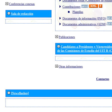
Documentos rosas (Comisiones de estudi
Conferencias conexas
Contribuciones
Plantillas
Sala de redacción
Documentos de información (INFO)
Documentos administrativos (ADM)
Publicaciones
Candidatos a Presidentes y Vicepreside
de las Comisiones de Estudio del UIT R 
Otras informaciones
Contactos
[Newsflashes]