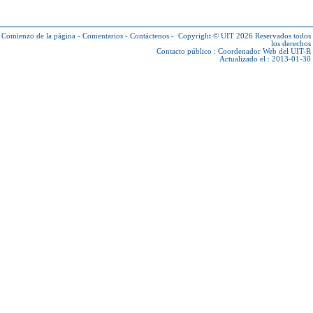
Comienzo de la página
-
Comentarios
-
Contáctenos
-
Copyright © UIT 2026
Reservados todos
los derechos
Contacto público :
Coordenador Web del UIT-R
Actualizado el : 2013-01-30