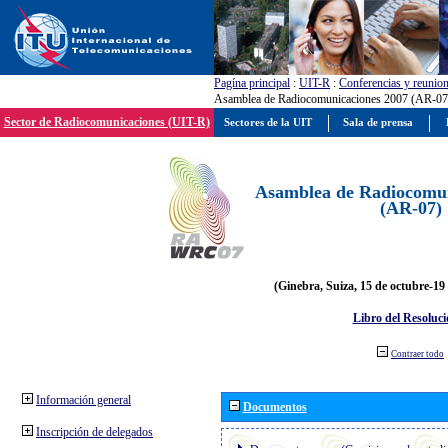
Pagína principal
:
UIT-R
:
Conferencias y reunio
Asamblea de Radiocomunicaciones 2007 (AR-07
Sector de Radiocomunicaciones (UIT-R)
Sectores de la UIT
Sala de prensa
Asamblea de Radiocomun
(AR-07)
(Ginebra, Suiza, 15 de octubre-19
Libro del Resoluci
Contraer todo
Información general
Documentos
Inscripción de delegados