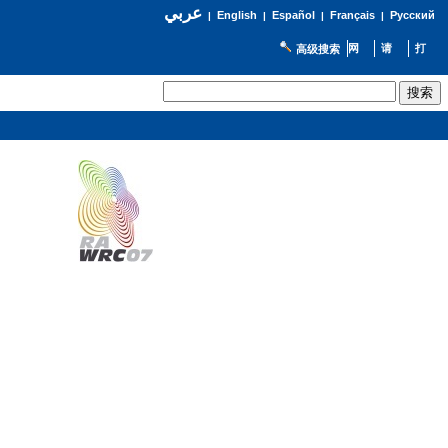
عربي
English
Español
Français
Русский
|
|
|
|
高级搜索