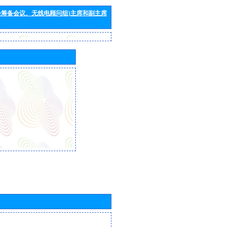
会筹备会议、无线电顾问组)主席和副主席