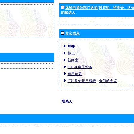
无线电通信部门各组(研究组、特委会、大
的候选人
其它信息
网播
标志
新闻室
ITU-R 电子设备
有用信息
ITU-R 会议日程表
-
分节的会议
联系人