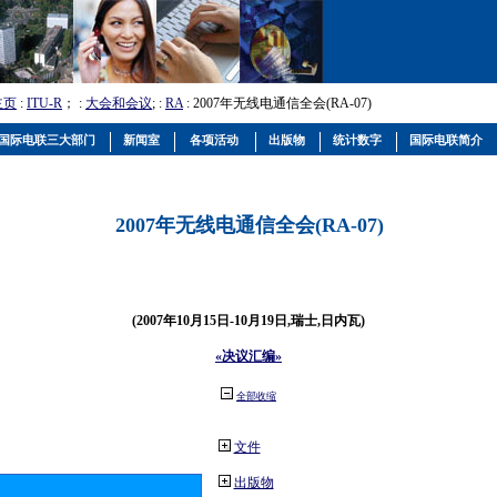
主页
:
ITU-R
； :
大会和会议
; :
RA
: 2007年无线电通信全会(RA-07)
国际电联三大部门
新闻室
各项活动
出版物
统计数字
国际电联简介
2007年无线电通信全会(RA-07)
(2007年10月15日-10月19日,瑞士,日内瓦)
«决议汇编»
全部收缩
文件
出版物