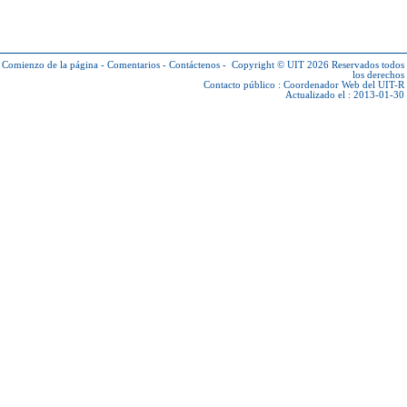
Comienzo de la página
-
Comentarios
-
Contáctenos
-
Copyright © UIT 2026
Reservados todos
los derechos
Contacto público :
Coordenador Web del UIT-R
Actualizado el : 2013-01-30