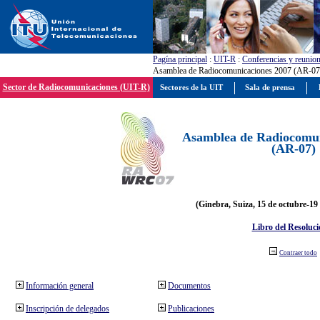
Pagína principal
:
UIT-R
:
Conferencias y reunio
Asamblea de Radiocomunicaciones 2007 (AR-07
Sector de Radiocomunicaciones (UIT-R)
Sectores de la UIT
Sala de prensa
Asamblea de Radiocomun
(AR-07)
(Ginebra, Suiza, 15 de octubre-19
Libro del Resoluci
Contraer todo
Información general
Documentos
Inscripción de delegados
Publicaciones