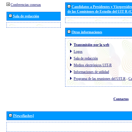
Conferencias conexas
Candidatos a Presidentes y Vicepreside
de las Comisiones de Estudio del UIT R 
Sala de redacción
Otras informaciones
Transmisión por la web
Logos
Sala de redacción
Medios electrónicos UIT-R
Informaciones de utilidad
Programa de las reuniones del UIT-R
-
Ca
Contactos
[Newsflashes]