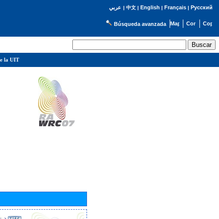
English
Français
Русский
عربي
|
中文
|
|
|
Búsqueda avanzada
e la UIT