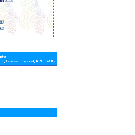
io)
entes
(CE, Comisión Especial, RPC, GAR)