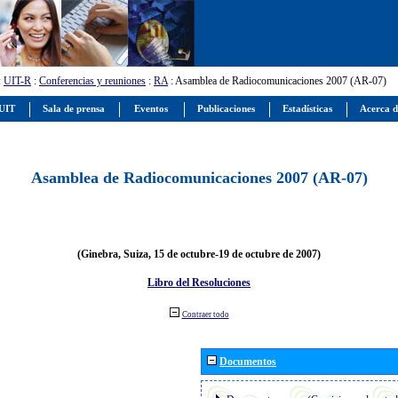
:
UIT-R
:
Conferencias y reuniones
:
RA
: Asamblea de Radiocomunicaciones 2007 (AR-07)
 UIT
Sala de prensa
Eventos
Publicaciones
Estadísticas
Acerca d
Asamblea de Radiocomunicaciones 2007 (AR-07)
(Ginebra, Suiza, 15 de octubre-19 de octubre de 2007)
Libro del Resoluciones
Contraer todo
Documentos