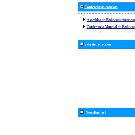
Conferencias conexas
Asamblea de Radiocomunicacion
Conferencia Mundial de Radioc
Sala de redacción
[Newsflashes]