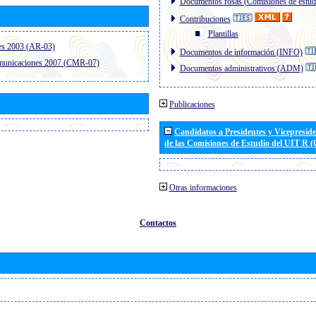
Documentos rosas (Comisiones de estud
Contribuciones
Plantillas
es 2003 (AR-03)
Documentos de información (INFO)
omunicaciones 2007 (CMR-07)
Documentos administrativos (ADM)
Publicaciones
Candidatos a Presidentes y Vicepresid
de las Comisiones de Estudio del UIT R 
Otras informaciones
Contactos