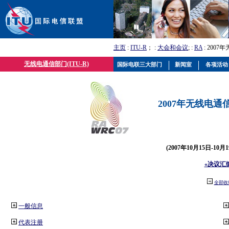
主页
:
ITU-R
； :
大会和会议
; :
RA
: 2007
无线电通信部门(ITU-R)
国际电联三大部门
新闻室
各项活动
2007年无线电通信
(2007年10月15日-10
«决议汇
全部收
一般信息
代表注册