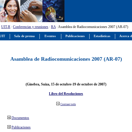
:
UIT-R
:
Conferencias y reuniones
:
RA
: Asamblea de Radiocomunicaciones 2007 (AR-07)
 UIT
Sala de prensa
Eventos
Publicaciones
Estadísticas
Acerca d
Asamblea de Radiocomunicaciones 2007 (AR-07)
(Ginebra, Suiza, 15 de octubre-19 de octubre de 2007)
Libro del Resoluciones
Contraer todo
Documentos
Publicaciones