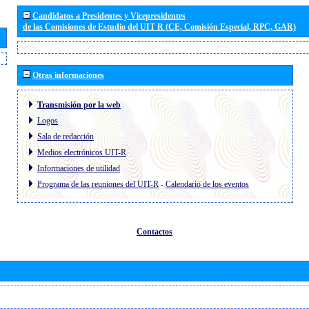
Candidatos a Presidentes y Vicepresidentes
de las Comisiones de Estudio del UIT R (CE, Comisión Especial, RPC, GAR)
Otras informaciones
Transmisión por la web
Logos
Sala de redacción
Medios electrónicos UIT-R
Informaciones de utilidad
Programa de las reuniones del UIT-R
-
Calendario de los eventos
Contactos