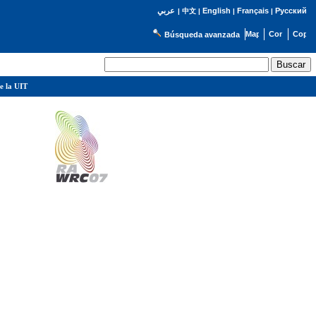
English
Français
Русский
عربي
|
中文
|
|
|
Búsqueda avanzada
e la UIT