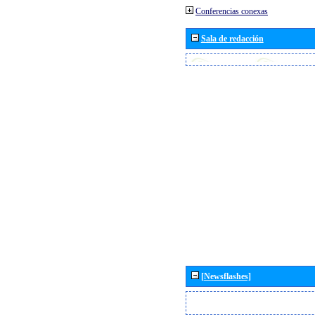
Conferencias conexas
Sala de redacción
[Newsflashes]