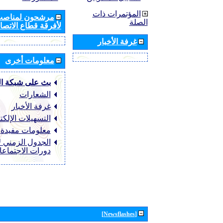
المؤتمرات ذات
مرشحون لمناصب 
الصلة
لأفرقة قطاع الاتصال
غرفة الأخبار
معلومات أخرى
بث على شبكة ا
الشعارات
غرفة الأخبار
التسهيلات الإلكت
معلومات مفيدة
الجدول الزمني ل
دورات الاجتماع
[Newsflashes]