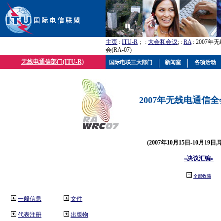
主页
:
ITU-R
； :
大会和会议
; :
RA
: 2007
会(RA-07)
无线电通信部门(ITU-R)
国际电联三大部门
新闻室
各项活动
2007年无线电通信全会(
(2007年10月15日-10月19日
«决议汇编»
全部收缩
一般信息
文件
代表注册
出版物