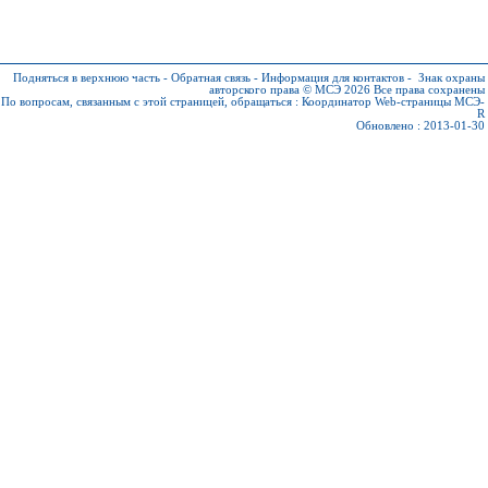
Подняться в верхнюю часть
-
Обратная связь
-
Информация для контактов
-
Знак охраны
авторского права © МСЭ 2026
Все права сохранены
По вопросам, связанным с этой страницей, обращаться :
Координатор Web-страницы МСЭ-
R
Обновлено : 2013-01-30