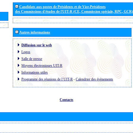
Candidats aux postes de Présidents et de Vice-Présidents
des Commissions d'études de l'UIT-R (CE, Commission spéciale, RPC, GCR)
Autres informations
Diffusion sur le web
Logos
Salle de presse
Moyens électroniques UIT-R
Informations utiles
Programme des réunions de l´UIT-R
-
Calendrier des évènements
Contacts