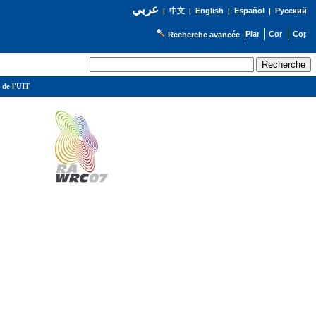
عربي
English
Español
Русский
|
中文
|
|
|
Recherche avancée
 de l'UIT