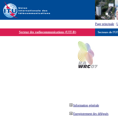
Page principale
:
Secteur des radiocommunications (UIT-R)
Secteurs de l'U
Information générale
Enregistrement des délégués