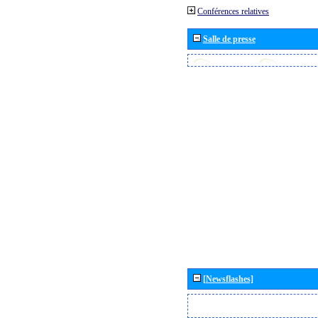
Conférences relatives
Salle de presse
[Newsflashes]