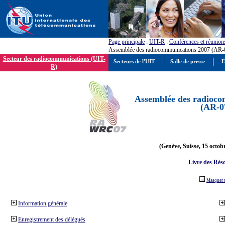
Page principale
:
UIT-R
:
Conférences et réunion
Assemblée des radiocommunications 2007 (AR-
Secteur des radiocommunications (UIT-
Secteurs de l'UIT
Salle de presse
E
R)
Assemblée des radioco
(AR-0
(Genève, Suisse, 15 octob
Livre des Réso
Masquer 
Information générale
Enregistrement des délégués