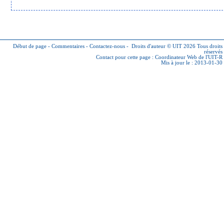
Début de page
-
Commentaires
-
Contactez-nous
-
Droits d'auteur © UIT 2026
Tous droits
réservés
Contact pour cette page :
Coordinateur Web de l'UIT-R
Mis à jour le : 2013-01-30