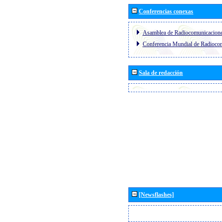
Conferencias conexas
Asamblea de Radiocomunicacion
Conferencia Mundial de Radioc
Sala de redacción
[Newsflashes]