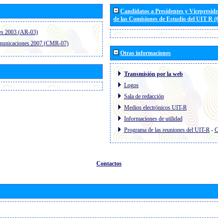
Candidatos a Presidentes y Vicepresid
de las Comisiones de Estudio del UIT R 
es 2003 (AR-03)
omunicaciones 2007 (CMR-07)
Otras informaciones
Transmisión por la web
Logos
Sala de redacción
Medios electrónicos UIT-R
Informaciones de utilidad
Programa de las reuniones del UIT-R
-
C
Contactos