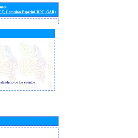
entes
(CE, Comisión Especial, RPC, GAR)
alendario de los eventos