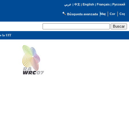
English
Français
Русский
عربي
|
中文
|
|
|
Búsqueda avanzada
e la UIT