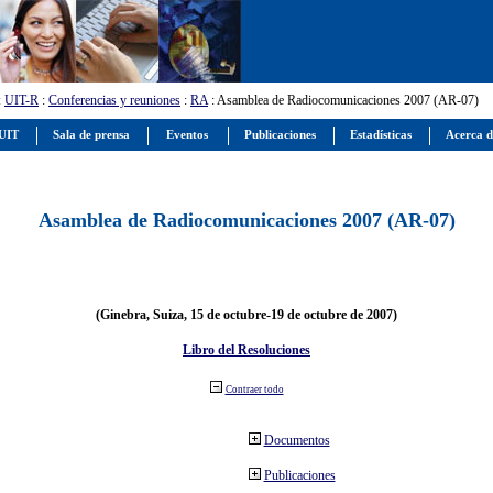
:
UIT-R
:
Conferencias y reuniones
:
RA
: Asamblea de Radiocomunicaciones 2007 (AR-07)
 UIT
Sala de prensa
Eventos
Publicaciones
Estadísticas
Acerca d
Asamblea de Radiocomunicaciones 2007 (AR-07)
(Ginebra, Suiza, 15 de octubre-19 de octubre de 2007)
Libro del Resoluciones
Contraer todo
Documentos
Publicaciones