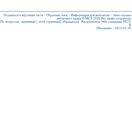
Подняться в верхнюю часть
-
Обратная связь
-
Информация для контактов
-
Знак охраны
авторского права © МСЭ 2026
Все права сохранены
По вопросам, связанным с этой страницей, обращаться :
Координатор Web-страницы МСЭ-
R
Обновлено : 2013-01-30