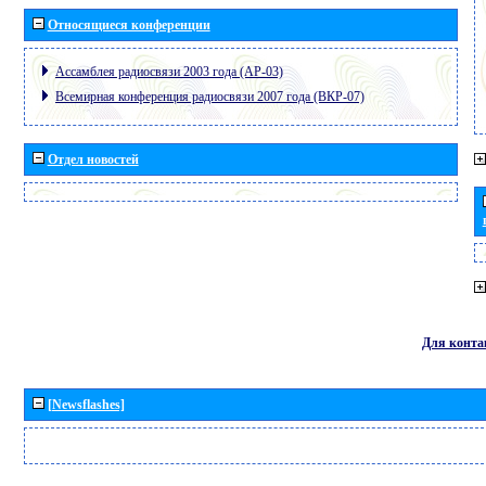
Относящиеся конференции
Ассамблея радиосвязи 2003 года (АР-03)
Всемирная конференция радиосвязи 2007 года (ВКР-07)
Отдел новостей
Для конта
[Newsflashes]