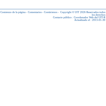
Comienzo de la página
-
Comentarios
-
Contáctenos
-
Copyright © UIT 2026
Reservados todos
los derechos
Contacto público :
Coordenador Web del UIT-R
Actualizado el : 2013-01-30