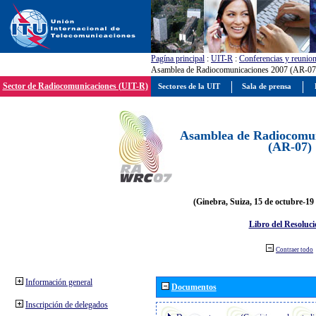
Pagína principal
:
UIT-R
:
Conferencias y reunio
Asamblea de Radiocomunicaciones 2007 (AR-07
Sector de Radiocomunicaciones (UIT-R)
Sectores de la UIT
Sala de prensa
Asamblea de Radiocomun
(AR-07)
(Ginebra, Suiza, 15 de octubre-19
Libro del Resoluci
Contraer todo
Información general
Documentos
Inscripción de delegados