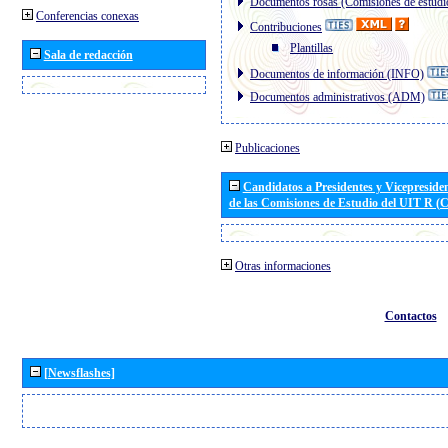
Documentos rosas (Comisiones de estudi
Conferencias conexas
Contribuciones
Plantillas
Sala de redacción
Documentos de información (INFO)
Documentos administrativos (ADM)
Publicaciones
Candidatos a Presidentes y Vicepreside
de las Comisiones de Estudio del UIT R 
Otras informaciones
Contactos
[Newsflashes]