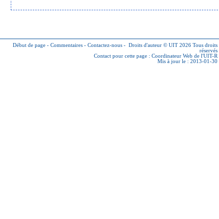
Début de page
-
Commentaires
-
Contactez-nous
-
Droits d'auteur © UIT 2026
Tous droits
réservés
Contact pour cette page :
Coordinateur Web de l'UIT-R
Mis à jour le : 2013-01-30