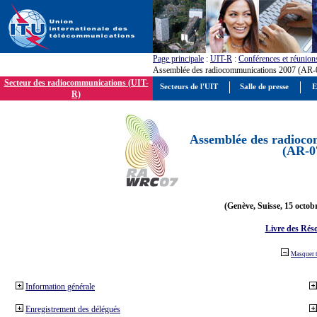
Page principale
:
UIT-R
:
Conférences et réunion
Assemblée des radiocommunications 2007 (AR-
Secteur des radiocommunications (UIT-
Secteurs de l'UIT
Salle de presse
E
R)
Assemblée des radioco
(AR-0
(Genève, Suisse, 15 octob
Livre des Réso
Masquer 
Information générale
Enregistrement des délégués