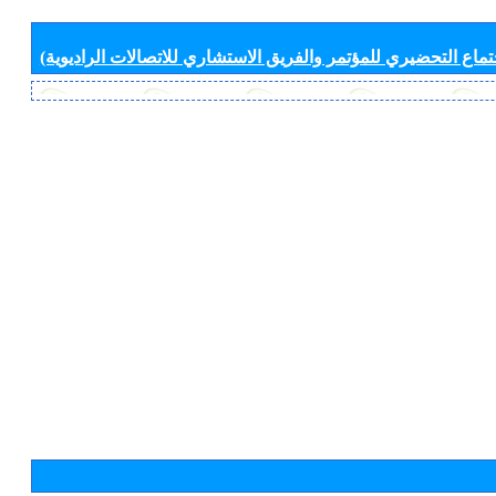
جتماع التحضيري للمؤتمر والفريق الاستشاري للاتصالات الراديوية)