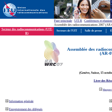
Page principale
:
UIT-R
:
Conférences et réunion
Assemblée des radiocommunications 2007 (AR-
Secteur des radiocommunications (UIT-
Secteurs de l'UIT
Salle de presse
E
R)
Assemblée des radioco
(AR-0
(Genève, Suisse, 15 octob
Livre des Réso
Masquer 
Information générale
Enregistrement des délégués