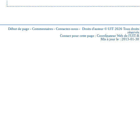
Début de page
-
Commentaires
-
Contactez-nous
-
Droits d'auteur © UIT 2026
Tous droits
réservés
Contact pour cette page :
Coordinateur Web de l'UIT-R
Mis à jour le : 2013-01-30