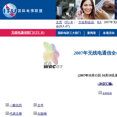
主页
:
ITU-R
； :
大会和会议
; :
RA
: 2007
会(RA-07)
无线电通信部门(ITU-R)
国际电联三大部门
新闻室
各项活动
2007年无线电通信全会(
(2007年10月15日-10月19日
«决议汇编»
全部收缩
一般信息
文件
代表注册
出版物