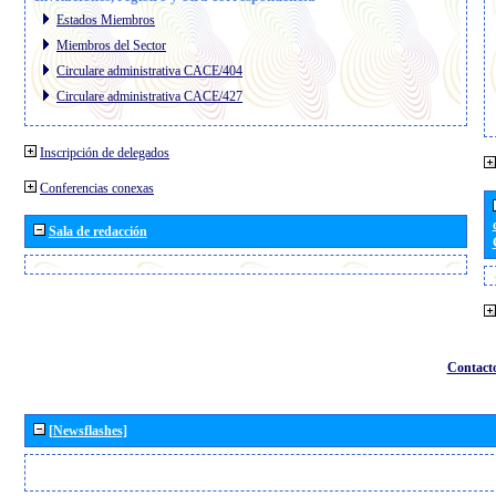
Estados Miembros
Miembros del Sector
Circulare administrativa CACE/404
Circulare administrativa CACE/427
Inscripción de delegados
Conferencias conexas
Sala de redacción
Contact
[Newsflashes]