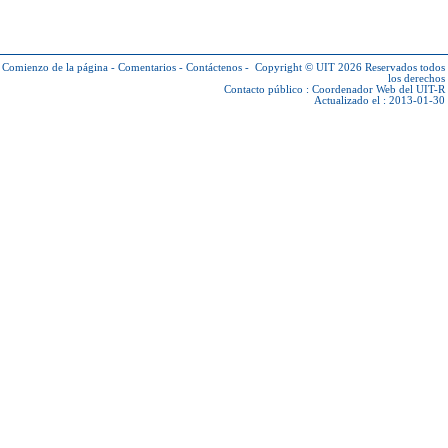
Comienzo de la página
-
Comentarios
-
Contáctenos
-
Copyright © UIT 2026
Reservados todos
los derechos
Contacto público :
Coordenador Web del UIT-R
Actualizado el : 2013-01-30