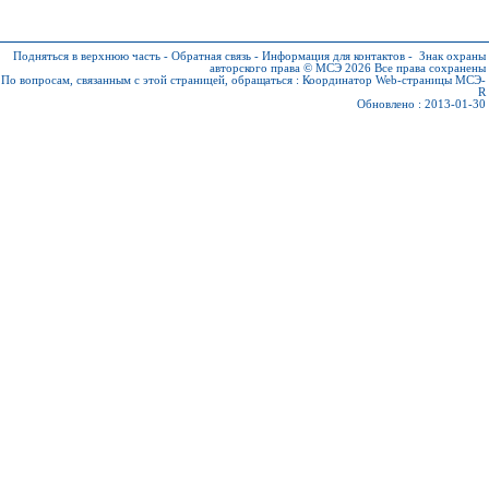
Подняться в верхнюю часть
-
Обратная связь
-
Информация для контактов
-
Знак охраны
авторского права © МСЭ 2026
Все права сохранены
По вопросам, связанным с этой страницей, обращаться :
Координатор Web-страницы МСЭ-
R
Обновлено : 2013-01-30