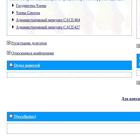
Государства-Члены
Члены Сектора
Административный циркуляр CACE/404
Административный циркуляр CACE/427
Регистрация делегатов
Относящиеся конференции
Отдел новостей
Для конта
[Newsflashes]