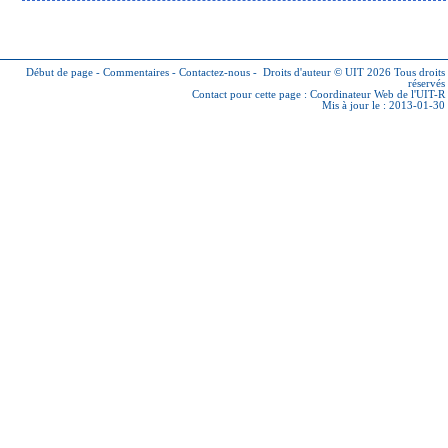
Début de page
-
Commentaires
-
Contactez-nous
-
Droits d'auteur © UIT 2026
Tous droits
réservés
Contact pour cette page :
Coordinateur Web de l'UIT-R
Mis à jour le : 2013-01-30