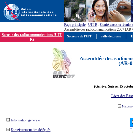
Page principale
:
UIT-R
:
Conférences et réunion
Assemblée des radiocommunications 2007 (AR-
Secteur des radiocommunications (UIT-
Secteurs de l'UIT
Salle de presse
E
R)
Assemblée des radioco
(AR-0
(Genève, Suisse, 15 octob
Livre des Réso
Masquer 
Information générale
Enregistrement des délégués