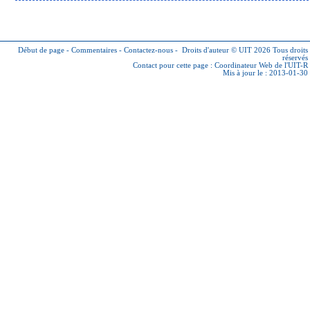
Début de page
-
Commentaires
-
Contactez-nous
-
Droits d'auteur © UIT 2026
Tous droits
réservés
Contact pour cette page :
Coordinateur Web de l'UIT-R
Mis à jour le : 2013-01-30