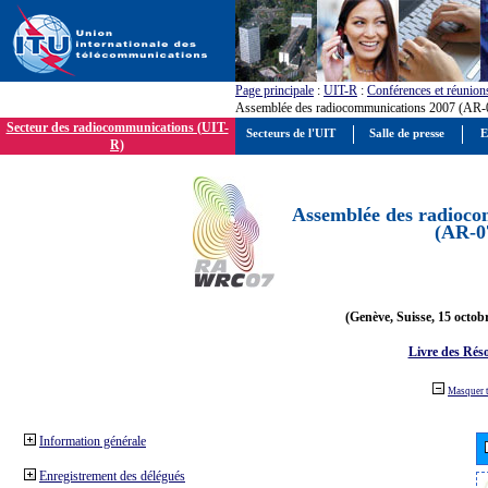
Page principale
:
UIT-R
:
Conférences et réunion
Assemblée des radiocommunications 2007 (AR-
Secteur des radiocommunications (UIT-
Secteurs de l'UIT
Salle de presse
E
R)
Assemblée des radioco
(AR-0
(Genève, Suisse, 15 octob
Livre des Réso
Masquer 
Information générale
Enregistrement des délégués