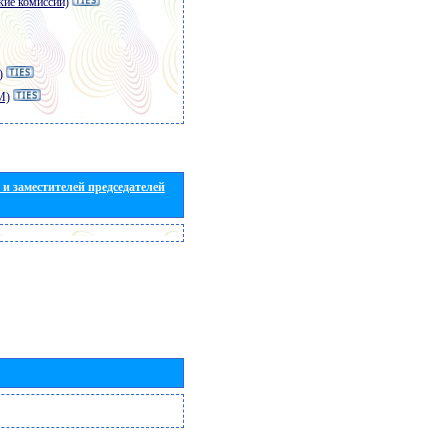
кие комиссии)
)
M)
и заместителей председателей