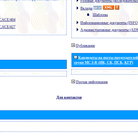
Розовые документы (исследовательс
Вклады
Шаблоны
 CACE/404
Информационные документы (INFO
 CACE/427
Административные документы (AD
Публикации
Кандидаты на посты председателей 
групп МСЭ-R (ИК, СК, ПСК, КГР)
Прочая информация
Для контактов