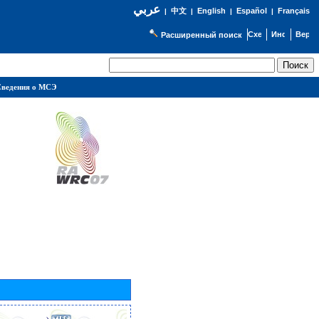
عربي
English
Español
Français
|
中文
|
|
|
Расширенный поиск
ведения о МСЭ