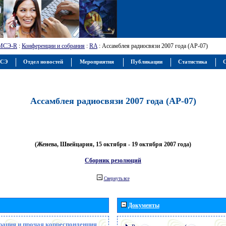
МСЭ-R
:
Конференции и собрания
:
RA
: Ассамблея радиосвязи 2007 года (АР-07)
МСЭ
Отдел новостей
Мероприятия
Публикации
Статистика
С
Ассамблея радиосвязи 2007 года (АР-07)
(Женева, Швейцария, 15 октября - 19 октября 2007 года)
Сборник резолюций
Свернуть все
Документы
рация и прочая корреспонденция