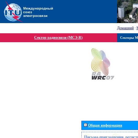
Домашний
:
Сектор радиосвязи (МСЭ-R)
Секторы 
Общая информация
Письма-приглашения, регист