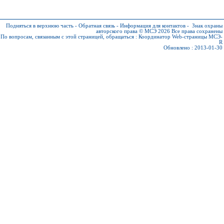
Подняться в верхнюю часть
-
Обратная связь
-
Информация для контактов
-
Знак охраны
авторского права © МСЭ 2026
Все права сохранены
По вопросам, связанным с этой страницей, обращаться :
Координатор Web-страницы МСЭ-
R
Обновлено : 2013-01-30