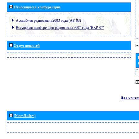
Относящиеся конференции
Ассамблея радиосвязи 2003 года (АР-03)
Всемирная конференция радиосвязи 2007 года (ВКР-07)
Отдел новостей
Для конта
[Newsflashes]