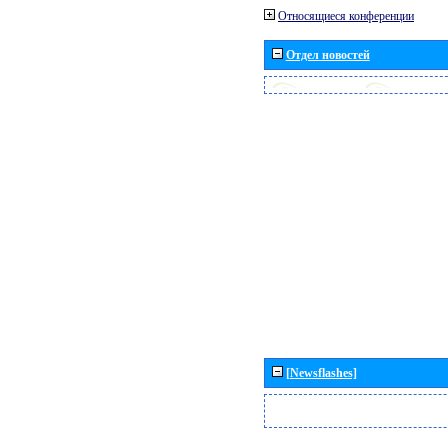
Относящиеся конференции
Отдел новостей
[Newsflashes]