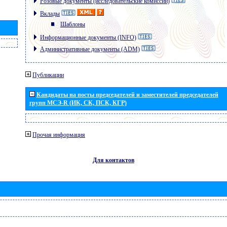
Розовые документы (исследовательские комиссии)
Вклады
Шаблоны
Информационные документы (INFO)
Административные документы (ADM)
Публикации
Кандидаты на посты председателей и заместителей председателей
групп МСЭ-R (ИК, СК, ПСК, КГР)
Прочая информация
Для контактов