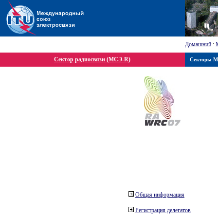
Домашний
:
Сектор радиосвязи (МСЭ-R)
Секторы 
Общая информация
Регистрация делегатов