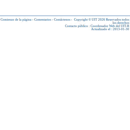
Comienzo de la página
-
Comentarios
-
Contáctenos
-
Copyright © UIT 2026
Reservados todos
los derechos
Contacto público :
Coordenador Web del UIT-R
Actualizado el : 2013-01-30