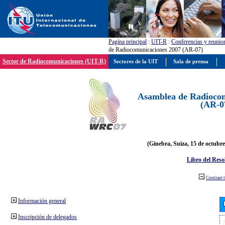
Pagína principal
:
UIT-R
:
Conferencias y reunio
de Radiocomunicaciones 2007 (AR-07)
Sector de Radiocomunicaciones (UIT-R)
Sectores de la UIT
Sala de prensa
Asamblea de Radiocom
(AR-0
(Ginebra, Suiza, 15 de octubre
Libro del Reso
Contraer 
Información general
Inscripción de delegados