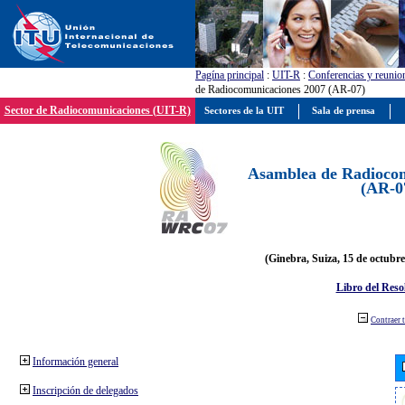
Pagína principal
:
UIT-R
:
Conferencias y reunio
de Radiocomunicaciones 2007 (AR-07)
Sector de Radiocomunicaciones (UIT-R)
Sectores de la UIT
Sala de prensa
Asamblea de Radiocom
(AR-0
(Ginebra, Suiza, 15 de octubre
Libro del Reso
Contraer 
Información general
Inscripción de delegados