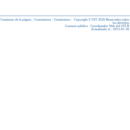
Comienzo de la página
-
Comentarios
-
Contáctenos
-
Copyright © UIT 2026
Reservados todos
los derechos
Contacto público :
Coordenador Web del UIT-R
Actualizado el : 2013-01-30