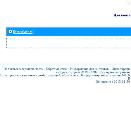
Для конта
[Newsflashes]
Подняться в верхнюю часть
-
Обратная связь
-
Информация для контактов
-
Знак охраны
авторского права © МСЭ 2026
Все права сохранены
По вопросам, связанным с этой страницей, обращаться :
Координатор Web-страницы МСЭ-
R
Обновлено : 2013-01-30