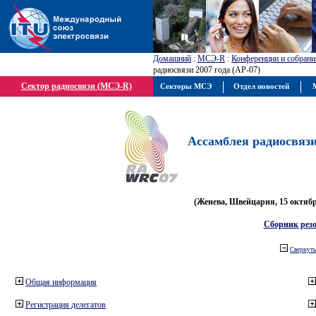
Домашний
:
МСЭ-R
:
Конференции и собрани
радиосвязи 2007 года (АР-07)
Сектор радиосвязи (МСЭ-R)
Секторы МСЭ
Отдел новостей
М
Ассамблея радиосвязи 
(Женева, Швейцария, 15 октября
Сборник рез
Свернуть
Общая информация
Регистрация делегатов