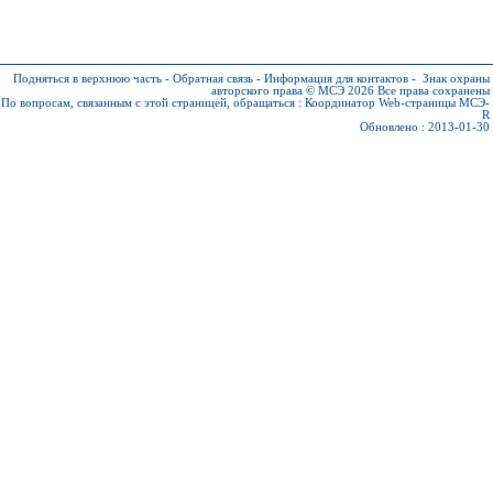
Подняться в верхнюю часть
-
Обратная связь
-
Информация для контактов
-
Знак охраны
авторского права © МСЭ 2026
Все права сохранены
По вопросам, связанным с этой страницей, обращаться :
Координатор Web-страницы МСЭ-
R
Обновлено : 2013-01-30