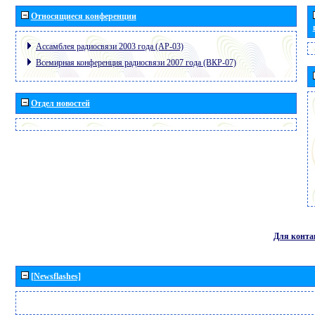
Относящиеся конференции
Ассамблея радиосвязи 2003 года (АР-03)
Всемирная конференция радиосвязи 2007 года (ВКР-07)
Отдел новостей
Для конта
[Newsflashes]