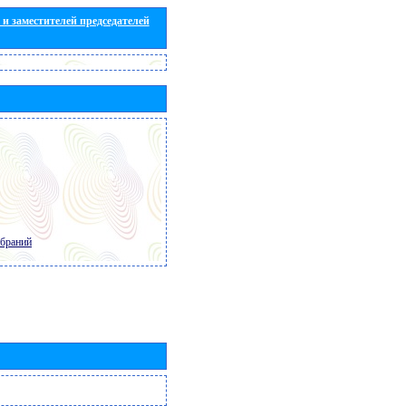
и заместителей председателей
обраний