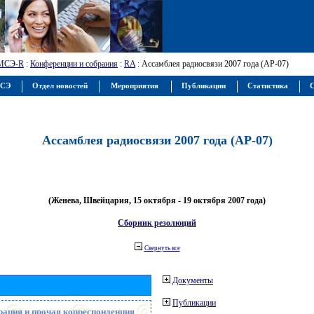
МСЭ-R
:
Конференции и собрания
:
RA
: Ассамблея радиосвязи 2007 года (АР-07)
МСЭ
Отдел новостей
Мероприятия
Публикации
Статистика
С
Ассамблея радиосвязи 2007 года (АР-07)
(Женева, Швейцария, 15 октября - 19 октября 2007 года)
Сборник резолюций
Свернуть все
Документы
Публикации
рация и прочая корреспонденция