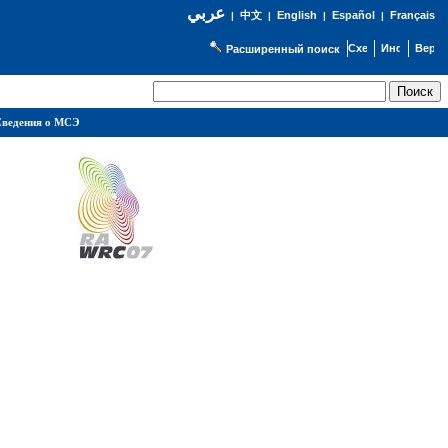
عربي
English
Español
Français
|
中文
|
|
|
Расширенный поиск
ведения о МСЭ