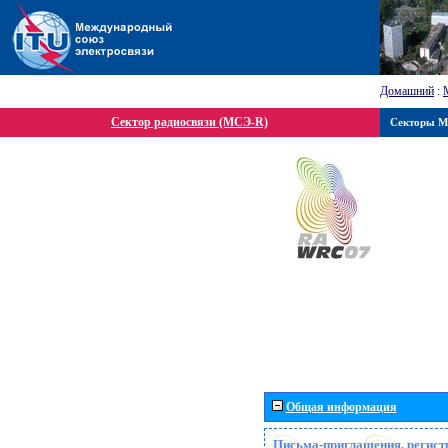
Домашний
:
Сектор радиосвязи (МСЭ-R)
Секторы 
Общая информация
Письма-приглашения, регист