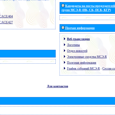
Кандидаты на посты председателей 
групп МСЭ-R (ИК, СК, ПСК, КГР)
 CACE/404
 CACE/427
Прочая информация
Веб-трансляция
Логотипы
Отдел новостей
Электронные средства МСЭ-R
Полезная информация
График собраний МСЭ-R
-
Сессии с
Для контактов