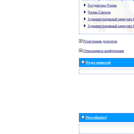
Государства-Члены
Члены Сектора
Административный циркуляр
Административный циркуляр
Регистрация делегатов
Относящиеся конференции
Отдел новостей
[Newsflashes]