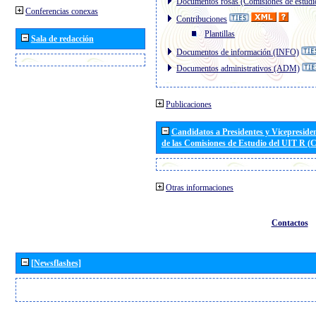
Documentos rosas (Comisiones de estudi
Conferencias conexas
Contribuciones
Plantillas
Sala de redacción
Documentos de información (INFO)
Documentos administrativos (ADM)
Publicaciones
Candidatos a Presidentes y Vicepreside
de las Comisiones de Estudio del UIT R 
Otras informaciones
Contactos
[Newsflashes]