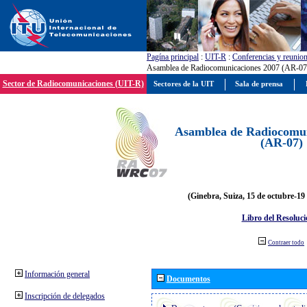
Pagína principal
:
UIT-R
:
Conferencias y reunio
Asamblea de Radiocomunicaciones 2007 (AR-07
Sector de Radiocomunicaciones (UIT-R)
Sectores de la UIT
Sala de prensa
Asamblea de Radiocomun
(AR-07)
(Ginebra, Suiza, 15 de octubre-19
Libro del Resoluci
Contraer todo
Información general
Documentos
Inscripción de delegados