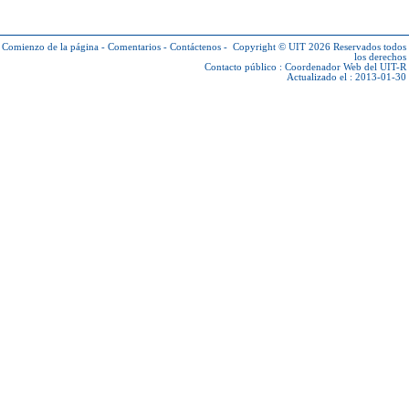
Comienzo de la página
-
Comentarios
-
Contáctenos
-
Copyright © UIT 2026
Reservados todos
los derechos
Contacto público :
Coordenador Web del UIT-R
Actualizado el : 2013-01-30