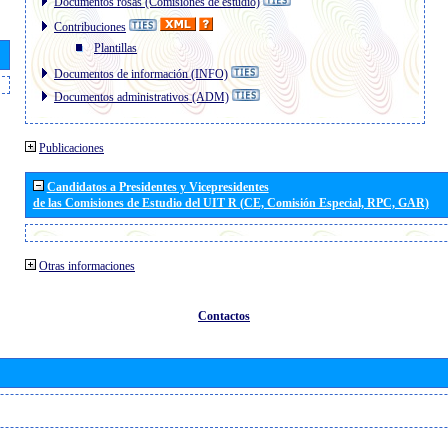
Documentos rosas (Comisiones de estudio)
Contribuciones
Plantillas
Documentos de información (INFO)
Documentos administrativos (ADM)
Publicaciones
Candidatos a Presidentes y Vicepresidentes
de las Comisiones de Estudio del UIT R (CE, Comisión Especial, RPC, GAR)
Otras informaciones
Contactos