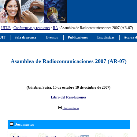
:
UIT-R
:
Conferencias y reuniones
:
RA
: Asamblea de Radiocomunicaciones 2007 (AR-07)
 UIT
Sala de prensa
Eventos
Publicaciones
Estadísticas
Acerca d
Asamblea de Radiocomunicaciones 2007 (AR-07)
(Ginebra, Suiza, 15 de octubre-19 de octubre de 2007)
Libro del Resoluciones
Contraer todo
Documentos