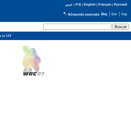
English
Français
Русский
عربي
|
中文
|
|
|
Búsqueda avanzada
e la UIT