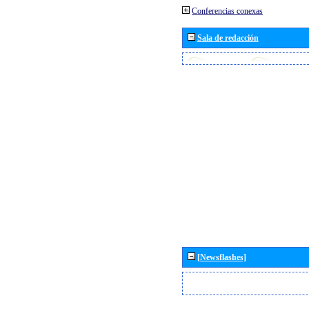
Conferencias conexas
Sala de redacción
[Newsflashes]