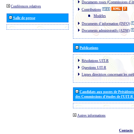
Documents roses (Commissions d´ét
Conférences relatives
Contributions
Modèles
Salle de presse
Documents d´information (INFO)
Documents administratifs (ADM)
Publications
Résolutions UIT-R
Questions UIT-R
Lignes directrices concernant les mét
Candidats aux postes de Présidents 
des Commissions d'études de l'UIT-R
Autres informations
Contacts