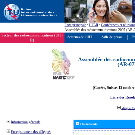
Page principale
:
UIT-R
:
Conférences et réunion
Assemblée des radiocommunications 2007 (AR-
Secteur des radiocommunications (UIT-
Secteurs de l'UIT
Salle de presse
E
R)
Assemblée des radiocom
(AR-07
(Genève, Suisse, 15 octobre
Livre des Résol
Masquer to
Information générale
Documents
Enregistrement des délégués