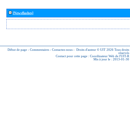
[Newsflashes]
Début de page
-
Commentaires
-
Contactez-nous
-
Droits d'auteur © UIT 2026
Tous droits
réservés
Contact pour cette page :
Coordinateur Web de l'UIT-R
Mis à jour le : 2013-01-30