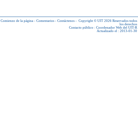
Comienzo de la página
-
Comentarios
-
Contáctenos
-
Copyright © UIT 2026
Reservados todos
los derechos
Contacto público :
Coordenador Web del UIT-R
Actualizado el : 2013-01-30