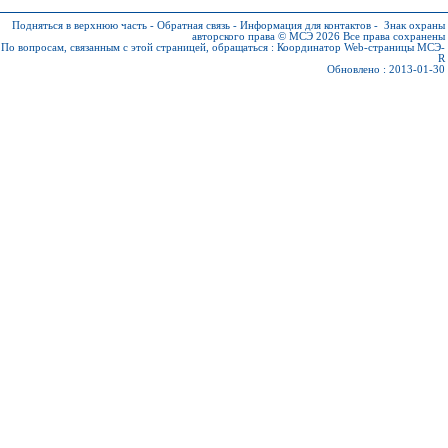
Подняться в верхнюю часть
-
Обратная связь
-
Информация для контактов
-
Знак охраны
авторского права © МСЭ 2026
Все права сохранены
По вопросам, связанным с этой страницей, обращаться :
Координатор Web-страницы МСЭ-
R
Обновлено : 2013-01-30