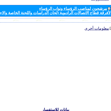
مرشحون لمناصب الرؤساء ونواب الرؤساء
لأفرقة قطاع الاتصالات الراديوية (لجان الدراسات واللجنة الخاصة والا
معلومات أخرى
بيانات للاستفسار