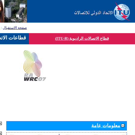
صفحة الاستقبال
:
ق
قطاعات الاتح
قطاع الاتصالات الراديوية (ITU-R)
معلومات عامة