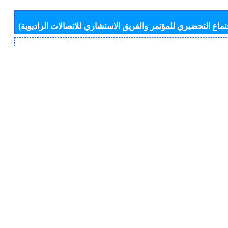
جتماع التحضيري للمؤتمر والفريق الاستشاري للاتصالات الراديوية)