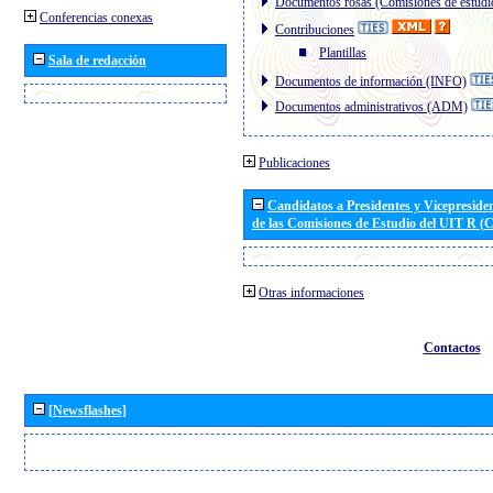
Documentos rosas (Comisiones de estudi
Conferencias conexas
Contribuciones
Plantillas
Sala de redacción
Documentos de información (INFO)
Documentos administrativos (ADM)
Publicaciones
Candidatos a Presidentes y Vicepreside
de las Comisiones de Estudio del UIT R 
Otras informaciones
Contactos
[Newsflashes]