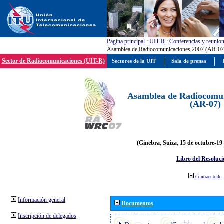
Pagína principal
:
UIT-R
:
Conferencias y reunio
Asamblea de Radiocomunicaciones 2007 (AR-07
Sector de Radiocomunicaciones (UIT-R)
Sectores de la UIT
Sala de prensa
Asamblea de Radiocomun
(AR-07)
(Ginebra, Suiza, 15 de octubre-19
Libro del Resoluci
Contraer todo
Información general
Documentos
Inscripción de delegados