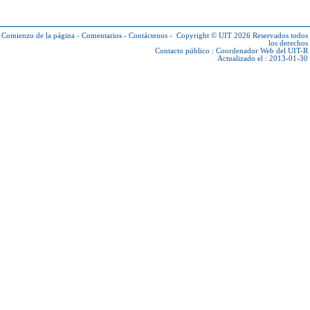
Comienzo de la página
-
Comentarios
-
Contáctenos
-
Copyright © UIT 2026
Reservados todos
los derechos
Contacto público :
Coordenador Web del UIT-R
Actualizado el : 2013-01-30