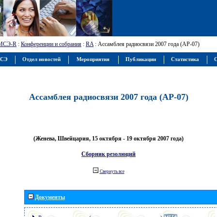
МСЭ-R
:
Конференции и собрания
:
RA
: Ассамблея радиосвязи 2007 года (АР-07)
МСЭ
Отдел новостей
Мероприятия
Публикации
Статистика
С
Ассамблея радиосвязи 2007 года (АР-07)
(Женева, Швейцария, 15 октября - 19 октября 2007 года)
Сборник резолюций
Свернуть все
Документы