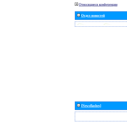
Относящиеся конференции
Отдел новостей
[Newsflashes]