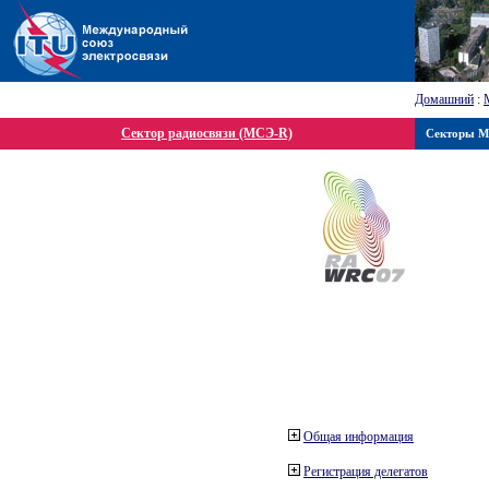
Домашний
:
Сектор радиосвязи (МСЭ-R)
Секторы 
Общая информация
Регистрация делегатов