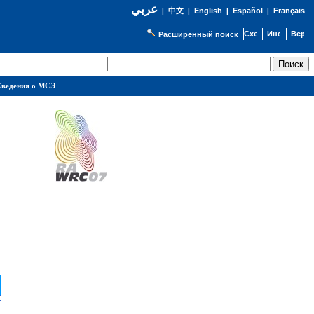
عربي
English
Español
Français
|
中文
|
|
|
Расширенный поиск
ведения о МСЭ