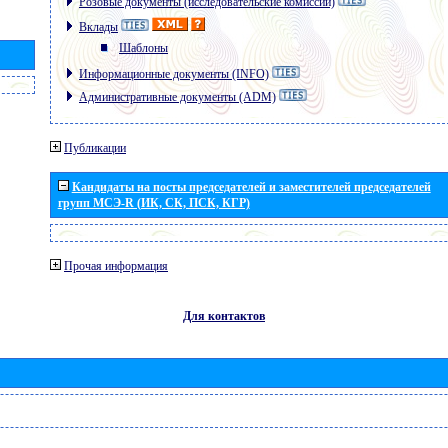
Розовые документы (исследовательские комиссии)
Вклады
Шаблоны
Информационные документы (INFO)
Административные документы (ADM)
Публикации
Кандидаты на посты председателей и заместителей председателей
групп МСЭ-R (ИК, СК, ПСК, КГР)
Прочая информация
Для контактов