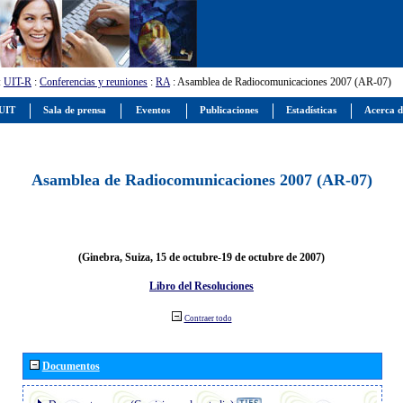
:
UIT-R
:
Conferencias y reuniones
:
RA
: Asamblea de Radiocomunicaciones 2007 (AR-07)
 UIT
Sala de prensa
Eventos
Publicaciones
Estadísticas
Acerca d
Asamblea de Radiocomunicaciones 2007 (AR-07)
(Ginebra, Suiza, 15 de octubre-19 de octubre de 2007)
Libro del Resoluciones
Contraer todo
Documentos