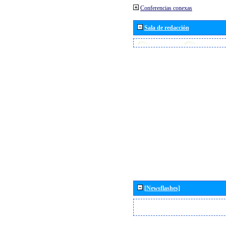
Conferencias conexas
Sala de redacción
[Newsflashes]