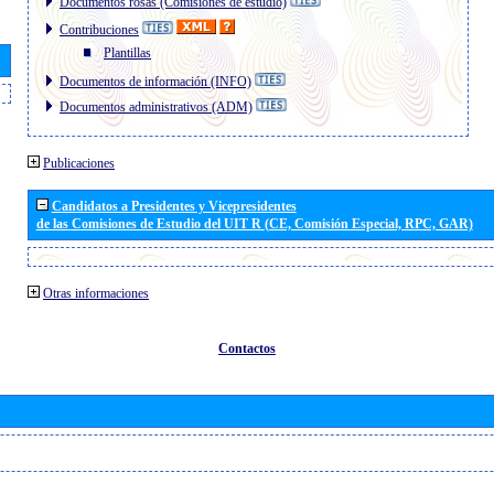
Documentos rosas (Comisiones de estudio)
Contribuciones
Plantillas
Documentos de información (INFO)
Documentos administrativos (ADM)
Publicaciones
Candidatos a Presidentes y Vicepresidentes
de las Comisiones de Estudio del UIT R (CE, Comisión Especial, RPC, GAR)
Otras informaciones
Contactos