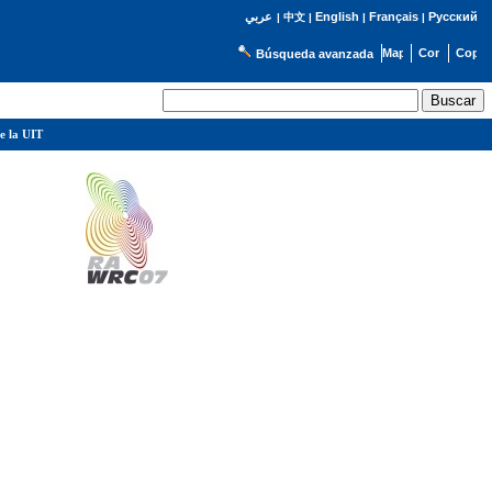
English
Français
Русский
عربي
|
中文
|
|
|
Búsqueda avanzada
e la UIT